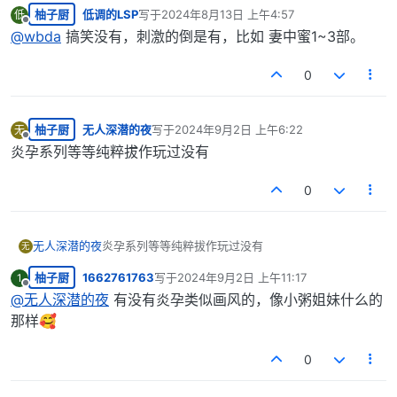
柚子厨
低调的LSP
写于
2024年8月13日 上午4:57
低
最后由 编辑
离线
@
wbda
搞笑没有，刺激的倒是有，比如 妻中蜜1~3部。
0
柚子厨
无人深潜的夜
写于
2024年9月2日 上午6:22
无
最后由 编辑
离线
炎孕系列等等纯粹拔作玩过没有
0
无人深潜的夜
炎孕系列等等纯粹拔作玩过没有
无
柚子厨
1662761763
写于
2024年9月2日 上午11:17
1
最后由 编辑
离线
@
无人深潜的夜
有没有炎孕类似画风的，像小粥姐妹什么的
那样🥰
0