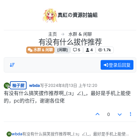
跳转至内容
真紅の資源討論組
主页
水群 & 闲聊
有没有什么拔作推荐
水群 & 闲聊
[闲聊]
5
4
1.7k
登录后回复
柚子厨
wbda
写于
2024年8月13日 上午12:20
W
最后由 编辑
离线
有没有什么搞笑拔作推荐啊_(:з」∠)_，最好是手机上能使
的，pc的也行，谢谢各位佬
0
wbda
有没有什么搞笑拔作推荐啊_(:з」∠)_，最好是手机上能使
W
的，pc的也行，谢谢各位佬