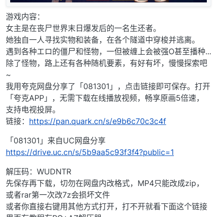
游戏内容：
女主是在丧尸世界末日爆发后的一名生还者。
她独自一人寻找实物和装备，在各个隧道中穿梭并逃离。
遇到各种エロ的僵尸和怪物，一但被缠上会被强O甚至播种...
除了怪物，路上还有各种随机要素，有好有坏，慢慢探索吧
~
我用夸克网盘分享了「081301」，点击链接即可保存。打开
「夸克APP」，无需下载在线播放视频，畅享原画5倍速，
支持电视投屏。
链接：
https://pan.quark.cn/s/e9b6c70c3c4f
「081301」来自UC网盘分享
https://drive.uc.cn/s/5b9aa5c93f3f4?public=1
解压码：WUDNTR
先保存再下载，切勿在网盘内改格式，MP4只能改成zip，
或者rar第一次改7z会损坏文件
或者你直接右键用其他方式打开，打不开就看下面这个链接