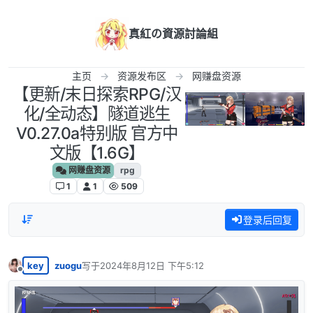
跳转至内容
真紅の資源討論組
主页
资源发布区
网赚盘资源
【更新/末日探索RPG/汉
化/全动态】隧道逃生
V0.27.0a特别版 官方中
文版【1.6G】
网赚盘资源
rpg
1
1
509
登录后回复
key
zuogu
写于
2024年8月12日 下午5:12
最后由 编辑
离线