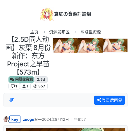
跳转至内容
真紅の資源討論組
主页
资源发布区
网赚盘资源
【2.5D同人动
画】灰葉 8月份
新作：东方
Project之早苗
【573m】
网赚盘资源
2.5d
1
1
357
登录后回复
key
zuogu
写于
2024年8月12日 上午6:57
最后由 编辑
离线