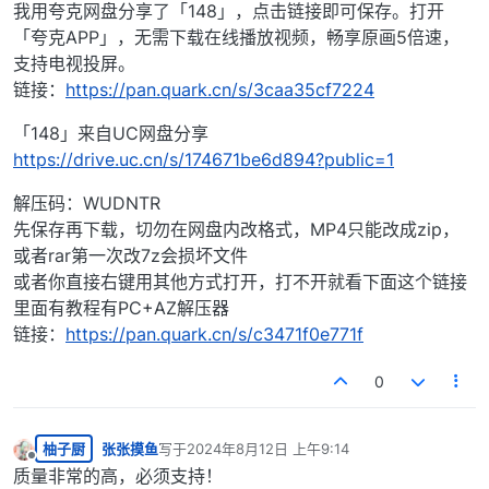
我用夸克网盘分享了「148」，点击链接即可保存。打开
「夸克APP」，无需下载在线播放视频，畅享原画5倍速，
支持电视投屏。
链接：
https://pan.quark.cn/s/3caa35cf7224
「148」来自UC网盘分享
https://drive.uc.cn/s/174671be6d894?public=1
解压码：WUDNTR
先保存再下载，切勿在网盘内改格式，MP4只能改成zip，
或者rar第一次改7z会损坏文件
或者你直接右键用其他方式打开，打不开就看下面这个链接
里面有教程有PC+AZ解压器
链接：
https://pan.quark.cn/s/c3471f0e771f
0
柚子厨
张张摸鱼
写于
2024年8月12日 上午9:14
最后由 编辑
离线
质量非常的高，必须支持！