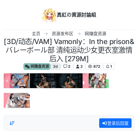
跳转至内容
真紅の資源討論組
主页
资源发布区
网赚盘资源
[3D/动态/VAM] Vamonly：In the prison&
バレーボール部 清纯运动少女更衣室激情
后入 [279M]
网赚盘资源
3d
2
2
872
1
登录后回复