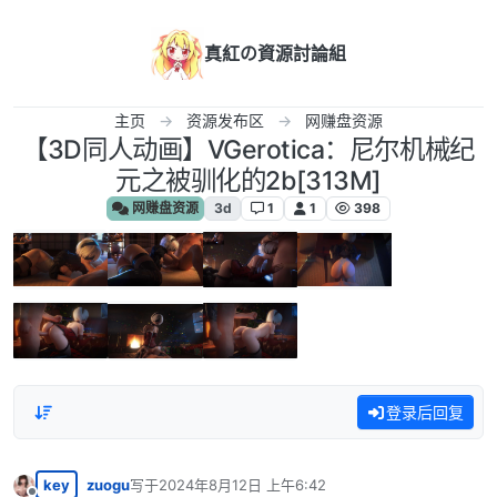
跳转至内容
真紅の資源討論組
主页
资源发布区
网赚盘资源
【3D同人动画】VGerotica：尼尔机械纪
元之被驯化的2b[313M]
网赚盘资源
3d
1
1
398
登录后回复
key
zuogu
写于
2024年8月12日 上午6:42
最后由 编辑