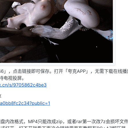
46」，点击链接即可保存。打开「夸克APP」，无需下载在线播
持电视投屏。
rk.cn/s/9705862c4be3
享
/10a0bb8fc2c34?public=1
内改格式，MP4只能改成zip，或者rar第一次改7z会损坏文