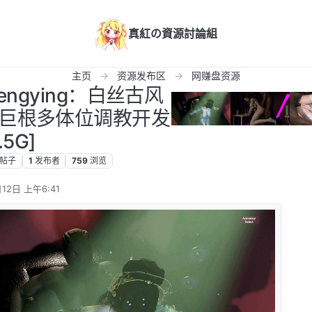
真紅の資源討論組
主页
资源发布区
网赚盘资源
 fengying：白丝古风
巨根多体位调教开发
.5G]
帖子
1
发布者
759
浏览
12日 上午6:41