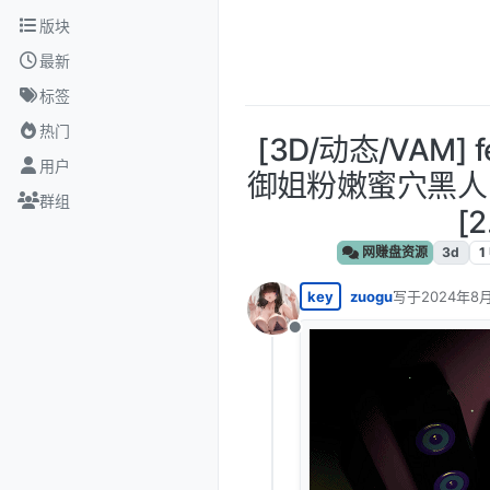
跳转至内容
版块
最新
标签
热门
[3D/动态/VAM]
用户
御姐粉嫩蜜穴黑人
群组
[2
网赚盘资源
3d
1
key
zuogu
写于
2024年8月
最后由 编辑
离线