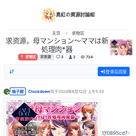
跳转至内容
真紅の資源討論組
主页
求物区
求资源，母マンション～ママは新
処理肉*器
求物区
求资源
3
2
724
登录后回复
柚子厨
Clockdown
写于
2024年8月12日 上午5:55
C
最后由 编辑
离线
![f0895cd7-