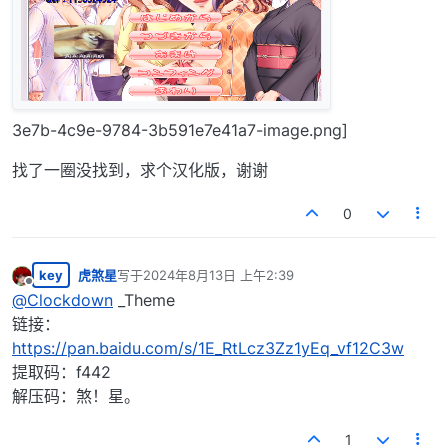
3e7b-4c9e-9784-3b591e7e41a7-image.png]
找了一圈没找到，求个汉化版，谢谢
0
key
虎煞星
写于
2024年8月13日 上午2:39
最后由 编辑
离线
@
Clockdown
_Theme
链接：
https://pan.baidu.com/s/1E_RtLcz3Zz1yEq_vf12C3w
提取码：f442
解压码：煞！星。
1