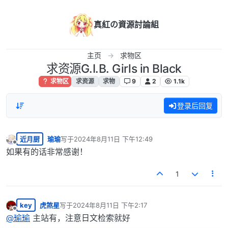
跳转至内容
真紅の資源討論組
主页
求物区
求资源G.I.B. Girls in Black
求物区
求资源
求物
9
2
1.1k
登录后回复
近月厨
瑜瑜
写于
2024年8月11日 下午12:49
最后由 编辑
离线
如果有的话非常感谢！
1
key
虎煞星
写于
2024年8月11日 下午2:17
最后由 编辑
离线
@
瑜瑜
主站有，注意日文检索就好