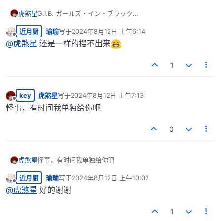
虎煞星
G.I.B. ガールズ・イン・ブラック
（复制一下，看是不是标点的问题）
近月厨
瑜瑜
写于
2024年8月12日 上午6:14
最后由 编辑
离线
@
虎煞星
还是一样的搜不出来
1
key
虎煞星
写于
2024年8月12日 上午7:13
最后由 编辑
离线
怪事，有时间我单独给你吧
0
虎煞星
怪事，有时间我单独给你吧
近月厨
瑜瑜
写于
2024年8月12日 上午10:02
最后由 编辑
离线
@
虎煞星
好的谢谢
1