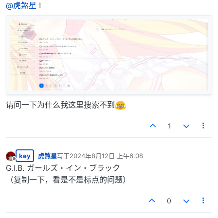
离线
@
虎煞星
!
请问一下为什么我这里搜索不到
1
key
虎煞星
写于
2024年8月12日 上午6:08
最后由 编辑
离线
G.I.B. ガールズ・イン・ブラック
（复制一下，看是不是标点的问题）
0