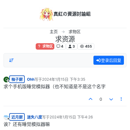
跳转至内容
真紅の資源討論組
主页
求物区
求资源
求物区
4
3
455
登录后回复
柚子厨
Ohh
写于
2024年1月15日 下午3:35
O
最后由 编辑
离线
求个手机版睡觉模拟器（也不知道是不是这个名字
0
近月厨
迷失八度
写于
2024年1月15日 下午4:26
最后由 编辑
离线
诶？还有睡觉模拟器嘛