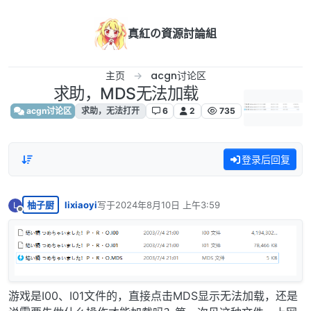
跳转至内容
真紅の資源討論組
主页
acgn讨论区
求助，MDS无法加载
acgn讨论区
求助，无法打开
6
2
735
登录后回复
柚子厨
lixiaoyi
写于
2024年8月10日 上午3:59
L
最后由 编辑
离线
游戏是I00、I01文件的，直接点击MDS显示无法加载，还是