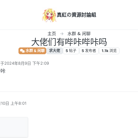
真紅の資源討論組
主页
水群 & 闲聊
大佬们有哔咔哔咔吗
水群 & 闲聊
求大佬
5
帖子
5
发布者
1.1k
浏览
写于
2024年8月9日 下午2:09
后由 编辑
哔咔
10日 上午8:01