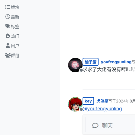
跳转至内容
版块
最新
标签
热门
用户
群组
柚子厨
youfengyunling
最
求求了大佬有没有哔咔
离线
key
虎煞星
写于
2024年8月
最后由 编辑
@
youfengyunling
离线