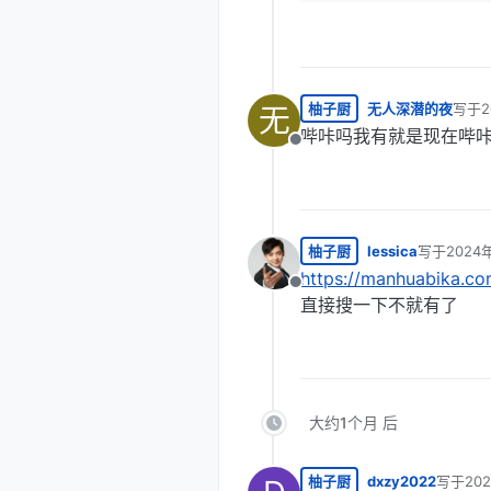
柚子厨
无人深潜的夜
写于
无
最后由
哔咔吗我有就是现在哔
离线
柚子厨
lessica
写于
2024
最后由 编
https://manhuabika.co
离线
直接搜一下不就有了
大约1个月 后
柚子厨
dxzy2022
写于
20
最后由 d