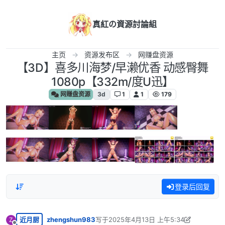
跳转至内容
真紅の資源討論組
主页
资源发布区
网赚盘资源
【3D】喜多川海梦/早濑优香 动感臀舞
1080p【332m/度U迅】
网赚盘资源
3d
1
1
179
登录后回复
近月厨
zhengshun983
写于
2025年4月13日 上午5:34
Z
最后由 zhengshun983 编辑
2025年4月13日