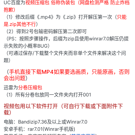
UC百度为
视频压缩包 俗称伪装包（网盘检测严格 防止炸档
抱歉）
（1）修改后缀《.mp4》为《.zip》打开解压第一次（
只能
是.zip其他不行
）
（2）得到2号包输密码解压第二次即可
（PS：按照步骤操作，后缀为zip且使用winrar7.0解压仍提
示失败的小概率BUG）
（可通过保存/下载整个文件夹而非单个文件来解决这个问
题）
（
手机直接下载MP4如果要选画质，只能原画，否则
会出问题
）
迅雷为
分卷压缩包
（1）所有分卷包放同一文件夹内打开001
视频包用以下软件打开（可自行下载或下面附件下
载）
电脑：Bandizip7.36及以上或Winrar7.0
安卓手机：rar7.01(Winrar手机版)