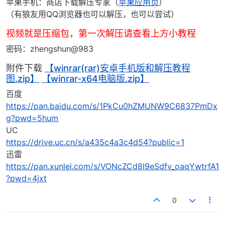
苹果手机：商店下载解压专家（
苹果应用页
）
（有狼友用QQ浏览器也可以解压，也可以尝试）
视频就是压缩包，第一次解压请查看上方小教程
密码：zhengshun@983
附件下载
【winrar(rar)安卓手机版和解压教程
图.zip】
【winrar-x64电脑版.zip】
百度
https://pan.baidu.com/s/1PkCu0hZMUNW9C6837PmDx
g?pwd=5hum
UC
https://drive.uc.cn/s/a435c4a3c4d54?public=1
迅雷
https://pan.xunlei.com/s/VONcZCd8l9eSdfv_oaqYwtrfA1
?pwd=4jxt
0