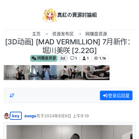
跳转至内容
真紅の資源討論組
主页
资源发布区
网赚盘资源
[3D动画] [MAD VERMILLION] 7月新作：
堀川美咲 [2.22G]
网赚盘资源
3d
1
1
1.1k
登录后回复
key
zuogu
写于
2024年8月9日 上午9:19
最后由 编辑
离线