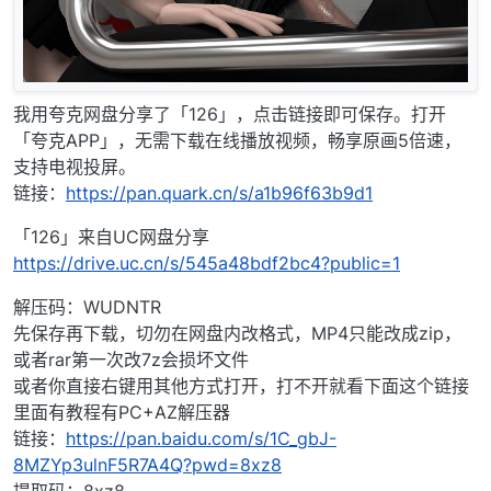
我用夸克网盘分享了「126」，点击链接即可保存。打开
「夸克APP」，无需下载在线播放视频，畅享原画5倍速，
支持电视投屏。
链接：
https://pan.quark.cn/s/a1b96f63b9d1
「126」来自UC网盘分享
https://drive.uc.cn/s/545a48bdf2bc4?public=1
解压码：WUDNTR
先保存再下载，切勿在网盘内改格式，MP4只能改成zip，
或者rar第一次改7z会损坏文件
或者你直接右键用其他方式打开，打不开就看下面这个链接
里面有教程有PC+AZ解压器
链接：
https://pan.baidu.com/s/1C_gbJ-
8MZYp3ulnF5R7A4Q?pwd=8xz8
提取码：8xz8