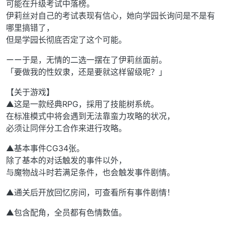
可能在升级考试中落榜。
伊莉丝对自己的考试表现有信心，她向学园长询问是不是有
哪里搞错了，
但是学园长彻底否定了这个可能。
ーー于是，无情的二选一摆在了伊莉丝面前。
「要做我的性奴隶，还是要就这样留级呢？」
【关于游戏】
▲这是一款经典RPG，採用了技能树系统。
在标准模式中将会遇到无法靠蛮力攻略的状况，
必须让同伴分工合作来进行攻略。
▲基本事件CG34张。
除了基本的对话触发的事件以外，
与魔物战斗时若满足条件，也会触发事件剧情。
▲通关后开放回忆房间，可查看所有事件剧情！
▲包含配角，全员都有色情数值。