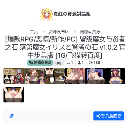
跳转至内容
真紅の資源討論組
主页
资源发布区
网赚盘资源
[爆款RPG/恶堕/新作/PC] 留级魔女与贤者
之石 落第魔女イリスと賢者の石 v1.0.2 官
中步兵版 [1G/飞猫转百度]
网赚盘资源
rpg
1
1
138
登录后回复