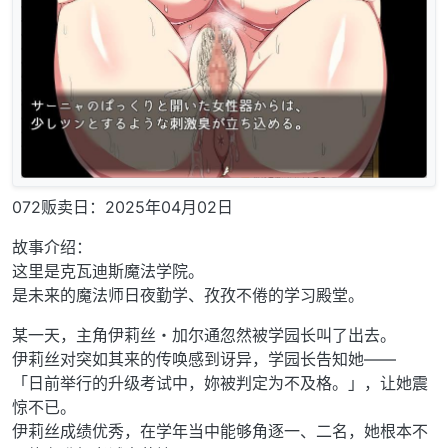
072贩卖日：2025年04月02日
故事介绍：
这里是克瓦迪斯魔法学院。
是未来的魔法师日夜勤学、孜孜不倦的学习殿堂。
某一天，主角伊莉丝・加尔通忽然被学园长叫了出去。
伊莉丝对突如其来的传唤感到讶异，学园长告知她——
「日前举行的升级考试中，妳被判定为不及格。」，让她震
惊不已。
伊莉丝成绩优秀，在学年当中能够角逐一、二名，她根本不