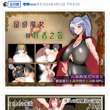
近月厨
嘟嘟love
写于
2025年4月12日 下午9:29
最后由 编辑
离线