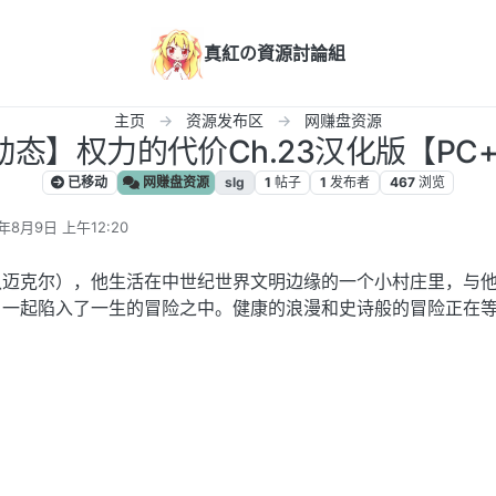
真紅の資源討論組
主页
资源发布区
网赚盘资源
/动态】权力的代价Ch.23汉化版【PC+安
已移动
网赚盘资源
slg
1
帖子
1
发布者
467
浏览
4年8月9日 上午12:20
辑
认迈克尔），他生活在中世纪世界文明边缘的一个小村庄里，与
）一起陷入了一生的冒险之中。健康的浪漫和史诗般的冒险正在