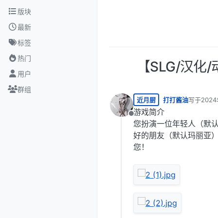
跳转至内容
版块
最新
标签
热门
【SLG/汉化
用户
群组
近月厨
打打酱油
写于
202
最后由 编
游戏简介
离线
您扮演一位年轻人（默
好的朋友（默认玛丽亚
您！