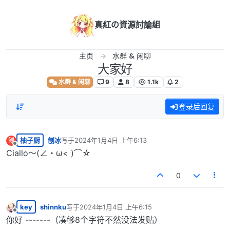
跳转至内容
真紅の資源討論組
主页
水群 & 闲聊
大家好
水群 & 闲聊
9
8
1.1k
2
登录后回复
柚子厨
刨冰
写于
2024年1月4日 上午6:13
刨
最后由 编辑
离线
Ciallo～(∠・ω< )⌒☆
0
key
shinnku
写于
2024年1月4日 上午6:15
最后由 编辑
离线
你好 -------（凑够8个字符不然没法发贴）