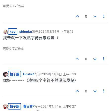
可愛くてごめん
0
key
shinnku
写于
2024年1月4日 上午6:15
最后由 编辑
离线
我去改一下发贴字符要求设置（
可愛くてごめん
0
柚子厨
HoshiZ
写于
2024年1月4日 上午6:16
最后由 编辑
离线
你好 -------（凑够8个字符不然没法发贴）
0
柚子厨
春日青ᴳ
写于
2024年1月4日 上午6:27
最后由 编辑
离线