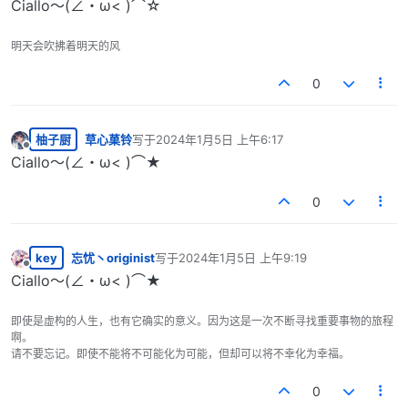
Ciallo～(∠・ω< )⌒☆
明天会吹拂着明天的风
0
柚子厨
草心菓铃
写于
2024年1月5日 上午6:17
最后由 编辑
离线
Ciallo～(∠・ω< )⌒★
0
key
忘忧丶originist
写于
2024年1月5日 上午9:19
最后由 编辑
离线
Ciallo～(∠・ω< )⌒★
即使是虚构的人生，也有它确实的意义。因为这是一次不断寻找重要事物的旅程
啊。
请不要忘记。即使不能将不可能化为可能，但却可以将不幸化为幸福。
0