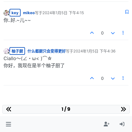
key
mikeo
写于
2024年1月5日 下午4:15
最后由 编辑
离线
你..好.~儿~~
0
柚子厨
什么都厨只会变得更好
写于
2024年1月5日 下午4:36
最后由 编辑
离线
Ciallo～(∠・ω< )⌒☆​
你好，我现在是半个柚子厨了
0
1 / 9