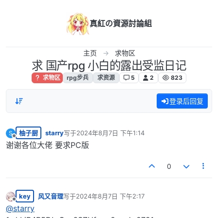
跳转至内容
真紅の資源討論組
主页
求物区
求 国产rpg 小白的露出受监日记
求物区
rpg步兵
求资源
5
2
823
登录后回复
柚子厨
starry
写于
2024年8月7日 下午1:14
S
最后由 编辑
离线
谢谢各位大佬 要求PC版
0
key
风又音理
写于
2024年8月7日 下午2:17
最后由 编辑
离线
@
starry