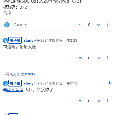
1whLjP4R5DL-Gzs6SZUfrmg?pwd=0721
提取码：0721
百度
S
1 条回复
0
柚子厨
starry
写于
2024年8月7日 下午2:29
S
最后由 编辑
离线
神速啊，谢谢大佬！
0
风又音理
@
starry
1whLjP4R5DL-Gzs6SZUfrmg?pwd=0721
柚子厨
starry
写于
2024年8月7日 下午2:52
S
提取码：0721
最后由 编辑
离线
百度
@
风又音理
大佬，链接炸了
0