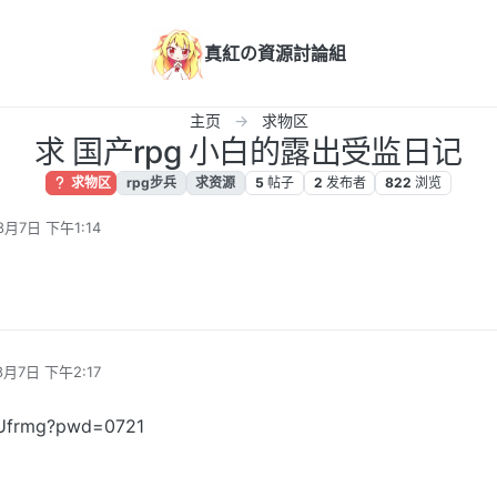
真紅の資源討論組
主页
求物区
求 国产rpg 小白的露出受监日记
求物区
rpg步兵
求资源
5
帖子
2
发布者
822
浏览
8月7日 下午1:14
8月7日 下午2:17
Ufrmg?pwd=0721