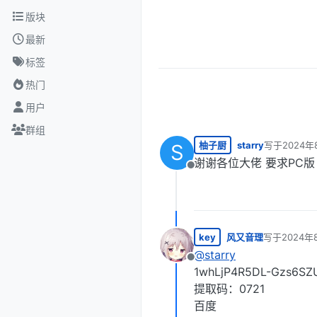
跳转至内容
版块
最新
标签
热门
用户
群组
柚子厨
starry
写于
2024年
S
最后由 编辑
谢谢各位大佬 要求PC版
离线
key
风又音理
写于
2024年
最后由 编辑
@
starry
离线
1whLjP4R5DL-Gzs6SZ
提取码：0721
百度