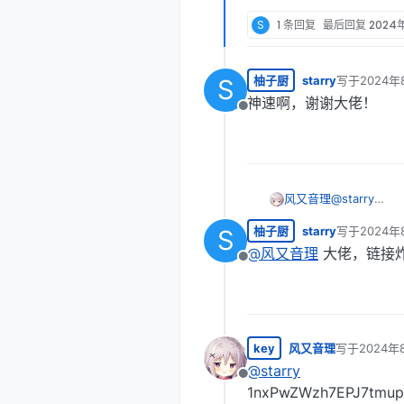
S
1 条回复
最后回复
2024
柚子厨
starry
写于
2024年
S
最后由 编辑
神速啊，谢谢大佬！
离线
风又音理
@
starry
1whLjP4R5D
柚子厨
starry
写于
2024年
S
提取码：0721
最后由 编辑
百度
@
风又音理
大佬，链接
离线
key
风又音理
写于
2024年
最后由 编辑
@
starry
离线
1nxPwZWzh7EPJ7tmu