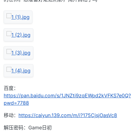
百度：
https://pan.baidu.com/s/1JNZti9zqEWpd2kVFKS7e0Q?
pwd=7788
移动：
https://caiyun.139.com/m/i?175CjsjOasVc8
解压密码：Game日初