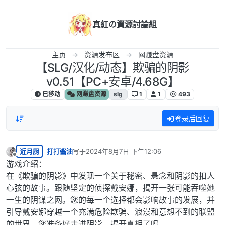
跳转至内容
真紅の資源討論組
主页
资源发布区
网赚盘资源
【SLG/汉化/动态】欺骗的阴影
v0.51【PC+安卓/4.68G】
已移动
网赚盘资源
slg
1
1
493
登录后回复
近月厨
打打酱油
写于
2024年8月7日 下午12:06
最后由 编辑
离线
游戏介绍：
在《欺骗的阴影》中发现一个关于秘密、悬念和阴影的扣人
心弦的故事。跟随坚定的侦探戴安娜，揭开一张可能吞噬她
一生的阴谋之网。您的每一个选择都会影响故事的发展，并
引导戴安娜穿越一个充满危险欺骗、浪漫和意想不到的联盟
的世界。您准备好走进阴影，揭开真相了吗