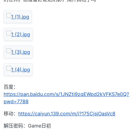
百度：
https://pan.baidu.com/s/1JNZti9zqEWpd2kVFKS7e0Q?
pwd=7788
移动：
https://caiyun.139.com/m/i?175CjsjOasVc8
解压密码：Game日初