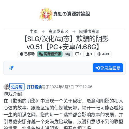
跳转至内容
真紅の資源討論組
主页
资源发布区
网赚盘资源
【SLG/汉化/动态】欺骗的阴影
v0.51【PC+安卓/4.68G】
已移动
网赚盘资源
slg
1
1
493
登录后回复
近月厨
打打酱油
写于
2024年8月7日 下午12:06
最后由 编辑
离线
游戏介绍：
在《欺骗的阴影》中发现一个关于秘密、悬念和阴影的扣人
心弦的故事。跟随坚定的侦探戴安娜，揭开一张可能吞噬她
一生的阴谋之网。您的每一个选择都会影响故事的发展，并
引导戴安娜穿越一个充满危险欺骗、浪漫和意想不到的联盟
的世界。您准备好走进阴影，揭开真相了吗