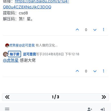
链接：
https://pan.baidu.com/s/1u4-
QB0u4CZ8XNdJjkC3DOQ
提取码：csd8
解压码：煞！星。
0
虎煞星
@
这可是我
有人做的汉化
链接：
https://pan.baidu.com/s/1u4-
柚子厨
这可是我
写于
2024年8月8日 下午12:18
这
QB0u4CZ8XNdJjkC3DOQ
最后由 编辑
离线
提取码：csd8
@
虎煞星
感谢大佬
解压码：煞！星。
0
1 / 3