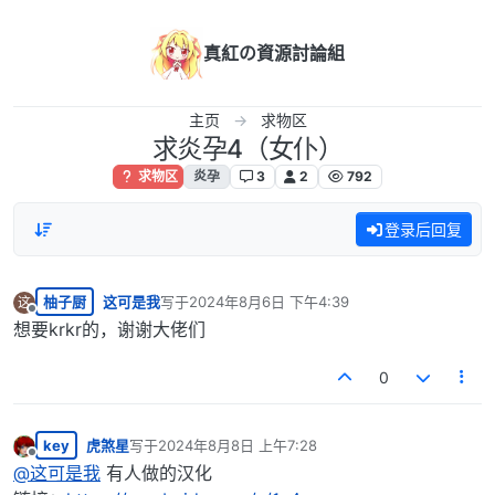
跳转至内容
真紅の資源討論組
主页
求物区
求炎孕4（女仆）
求物区
炎孕
3
2
792
登录后回复
柚子厨
这可是我
写于
2024年8月6日 下午4:39
这
最后由 编辑
离线
想要krkr的，谢谢大佬们
0
key
虎煞星
写于
2024年8月8日 上午7:28
最后由 编辑
离线
@
这可是我
有人做的汉化