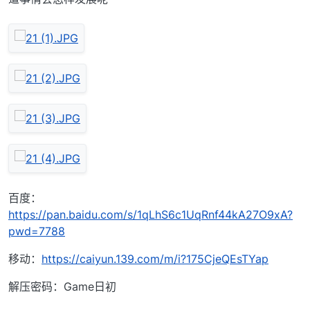
百度：
https://pan.baidu.com/s/1qLhS6c1UqRnf44kA27O9xA?
pwd=7788
移动：
https://caiyun.139.com/m/i?175CjeQEsTYap
解压密码：Game日初