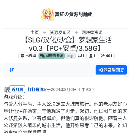
跳转至内容
真紅の資源討論組
主页
资源发布区
网赚盘资源
【SLG/汉化/沙盒】梦想家生活
v0.3【PC+安卓/3.58G】
已移动
网赚盘资源
slg
1
1
491
登录后回复
近月厨
打打酱油
写于
2024年8月6日 上午9:34
最后由 编辑
离线
游戏介绍：
与爱人分手后，主人公决定去大城市旅行。他的老朋友好心
地让他住在她家，等他想通了再走。起初，他试图与她的家
人修复关系，这有点尴尬，但他们真的很理解他。随着主人
公逐渐融入喧嚣的城市生活，他开始思考自己的未来。谁知
道事情会怎样发展呢