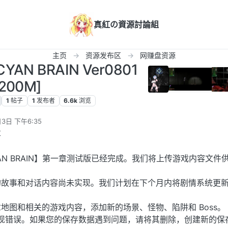
真紅の資源討論組
主页
资源发布区
网赚盘资源
CYAN BRAIN Ver0801
[200M]
1
帖子
1
发布者
6.6k
浏览
月3日 下午6:35
享
AN BRAIN】第一章测试版已经完成。我们将上传游戏内容文件
的故事和对话内容尚未实现。我们计划在下个月内将剧情系统更
地图和相关的游戏内容，添加新的场景、怪物、陷阱和 Boss。
现错误。如果您的保存数据遇到问题，请将其删除，创建新的保