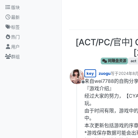
跳转至内容
版块
最新
标签
热门
[ACT/PC/官中] 
用户
群组
网赚盘资源
act
key
zuogu
写于
2024年8
最后由 编辑
来自wei7788的自购分
离线
『游戏介绍』
经过大家的努力，【CY
玩。
由于时间有限，游戏中
中。
本次更新包括游戏的序章
*游戏保存数据可能会出