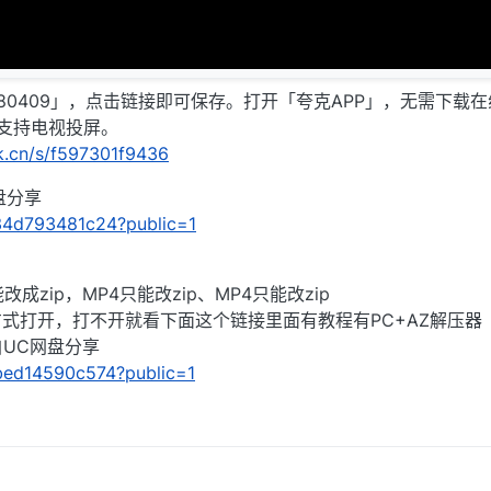
80409」，点击链接即可保存。打开「夸克APP」，无需下载
支持电视投屏。
rk.cn/s/f597301f9436
盘分享
/a34d793481c24?public=1
成zip，MP4只能改zip、MP4只能改zip
式打开，打不开就看下面这个链接里面有教程有PC+AZ解压器
自UC网盘分享
/0bed14590c574?public=1