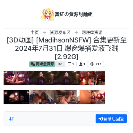
跳转至内容
真紅の資源討論組
主页
资源发布区
网赚盘资源
[3D动画] [MadihsonNSFW] 合集更新至
2024年7月31日 爆肏爆捅爱液飞溅
[2.92G]
网赚盘资源
3d
1
1
717
登录后回复