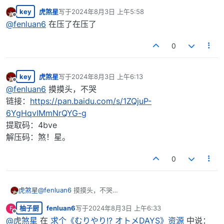
key
虎煞星
写于
2024年8月3日 上午5:58
最后由 编辑
离线
@
fenluan6
在压了在压了
0
key
虎煞星
写于
2024年8月3日 上午6:13
最后由 编辑
离线
@
fenluan6
摸摸头，不哭
链接：
https://pan.baidu.com/s/1ZQjuP-
6YgHqvIMmNrQYG-g
提取码：4bve
解压码：煞！星。
0
虎煞星
@
fenluan6
摸摸头，不哭
链接：
https://pan.baidu.com/s/1ZQjuP-
柚子厨
fenluan6
写于
2024年8月3日 上午6:33
F
6YgHqvIMmNrQYG-g
最后由 编辑
离线
提取码：4bve
@
虎煞星
在
求个《むりやり!? オトメDAYS》资源
中说：