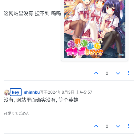
这网站里没有 搜不到 呜呜
0
key
shinnku
写于
2024年8月3日 上午5:57
最后由 编辑
离线
没有, 网站里面确实没有, 等个英雄
可愛くてごめん
0