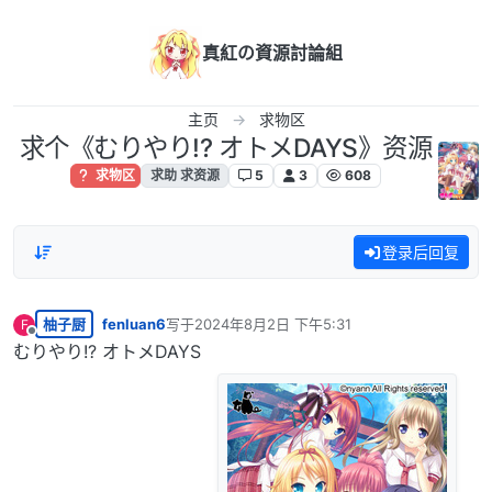
跳转至内容
真紅の資源討論組
主页
求物区
求个《むりやり!? オトメDAYS》资源
求物区
求助 求资源
5
3
608
登录后回复
柚子厨
fenluan6
写于
2024年8月2日 下午5:31
F
最后由 编辑
离线
むりやり!? オトメDAYS