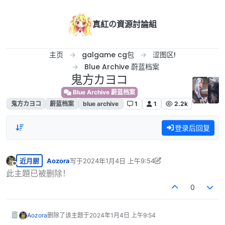
跳转至内容
真紅の資源討論組
主页
galgame cg包
涩图区!
Blue Archive 蔚蓝档案
鬼方カヨコ
Blue Archive 蔚蓝档案
鬼方カヨコ
蔚蓝档案
blue archive
1
1
2.2k
登录后回复
近月厨
Aozora
写于
2024年1月4日 上午9:54
最后由 Aozora 编辑
2024年1月4日 上午4:12
离线
此主題已被删除！
0
Aozora
删除了该主题于
2024年1月4日 上午9:54