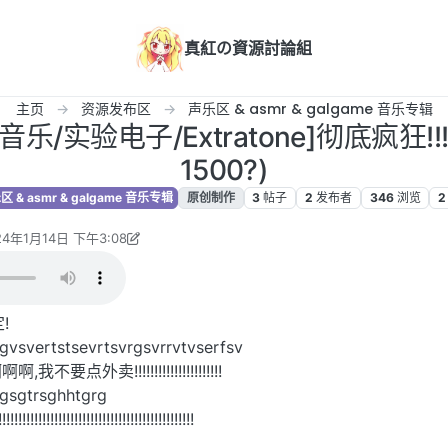
真紅の資源討論組
主页
资源发布区
声乐区 & asmr & galgame 音乐专辑
/实验电子/Extratone]彻底疯狂!!!!!!!
1500?)
 & asmr & galgame 音乐专辑
原创制作
3
帖子
2
发布者
346
浏览
2
24年1月14日 下午3:08
rorEutopia 编辑
2024年1月27日 下午3:09
!
gvsvertstsevrtsvrgsvrrvtvserfsv
外卖!!!!!!!!!!!!!!!!!!!!!!
rgsgtrsghhtgrg
!!!!!!!!!!!!!!!!!!!!!!!!!!!!!!!!!!!!!!!!!!!