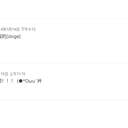
24年1月14日 下午3:12
编辑
[doge]
15日 上午11:15
！！ (●*Oωu`艸