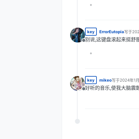
key
ErrorEutopia
写于
20
最后由 
别说,这键盘滚起来挺舒服的
离线
key
mikeo
写于
2024年1月
最后由 编辑
好听的音乐,使我大脑震颤！
离线