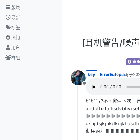
跳转至内容
版块
最新
标签
热门
[耳机警告/噪声音乐
用户
群组
声乐区
key
ErrorEutopia
写于
20
最后由 Er
离线
好好写?不可能~下次一定
ahdufhafajhsdvbhvrset
啊啊啊啊啊啊啊啊啊啊啊啊啊,我不要点
dshjdsjkjnkdknjkhusdf
彻底疯狂!!!!!!!!!!!!!!!!!!!!!!!!!!!!!!!!!