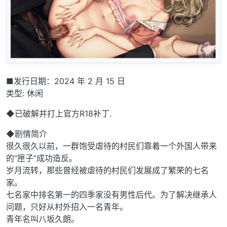
■发行日期：2024 年 2 月 15 日
类型: 休闲
◆已破解并打上官方R18补丁.
◆剧情简介
很久很久以前，一群饱受虐待的村民们靠着一个外国人带来
的“匣子”成功造反。
岁月流转，那些曾经被虐待的村民们发展成了繁荣的七名
家。
七名家中排名第一的四季家没有男性后代。为了解决继承人
问题，只好从村外招入一名青年。
青年名叫八坂久朗。