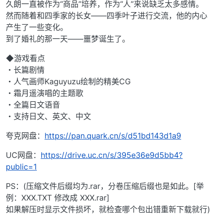
久朗一直被作为“商品”培养，作为“人”来说缺乏太多感情。
然而随着和四季家的长女——四季叶子进行交流，他的内心
产生了一些变化。
到了婚礼的那一天——噩梦诞生了。
◆游戏看点
・长篇剧情
・人气画师Kaguyuzu绘制的精美CG
・霜月遥演唱的主题歌
・全篇日文语音
・支持日文、英文、中文
夸克网盘：
https://pan.quark.cn/s/d51bd143d1a9
UC网盘：
https://drive.uc.cn/s/395e36e9d5bb4?
public=1
PS：(压缩文件后缀均为.rar，分卷压缩后缀也是如此。[举
例：XXX.TXT 修改成 XXX.rar]
如果解压时显示文件损坏，就检查哪个包出错重新下载就行)