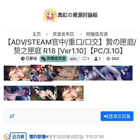
跳转至内容
真紅の資源討論組
主页
资源发布区
网赚盘资源
【ADV/STEAM官中/重口/口交】贄の匣庭/
贽之匣庭 R18 [Ver1.10]【PC/3.1G】
已移动
网赚盘资源
adv
1
1
353
登录后回复
近月厨
懂的都懂H
写于
2025年4月2日 下午12:56
最后由 编辑