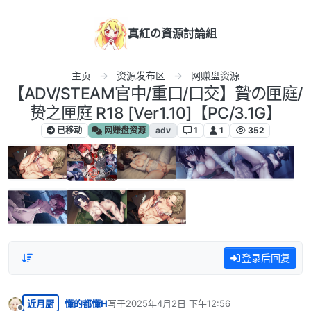
跳转至内容
真紅の資源討論組
主页
资源发布区
网赚盘资源
【ADV/STEAM官中/重口/口交】贄の匣庭/
贽之匣庭 R18 [Ver1.10]【PC/3.1G】
已移动
网赚盘资源
adv
1
1
352
登录后回复
近月厨
懂的都懂H
写于
2025年4月2日 下午12:56
最后由 编辑