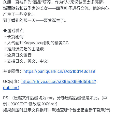
久朗一直被作为“商品”培养，作为“人”来说缺乏太多感情。
然而随着和四季家的长女——四季叶子进行交流，他的内心
产生了一些变化。
到了婚礼的那一天——噩梦诞生了。
◆游戏看点
・长篇剧情
・人气画师Kaguyuzu绘制的精美CG
・霜月遥演唱的主题歌
・全篇日文语音
・支持日文、英文、中文
夸克网盘：
https://pan.quark.cn/s/d51bd143d1a9
UC网盘：
https://drive.uc.cn/s/395e36e9d5bb4?
public=1
PS：(压缩文件后缀均为.rar，分卷压缩后缀也是如此。[举
例：XXX.TXT 修改成 XXX.rar]
如果解压时显示文件损坏，就检查哪个包出错重新下载就行)