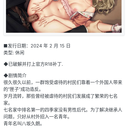
■发行日期：2024 年 2 月 15 日
类型: 休闲
◆已破解并打上官方R18补丁.
◆剧情简介
很久很久以前，一群饱受虐待的村民们靠着一个外国人带来
的“匣子”成功造反。
岁月流转，那些曾经被虐待的村民们发展成了繁荣的七名
家。
七名家中排名第一的四季家没有男性后代。为了解决继承人
问题，只好从村外招入一名青年。
青年名叫八坂久朗。