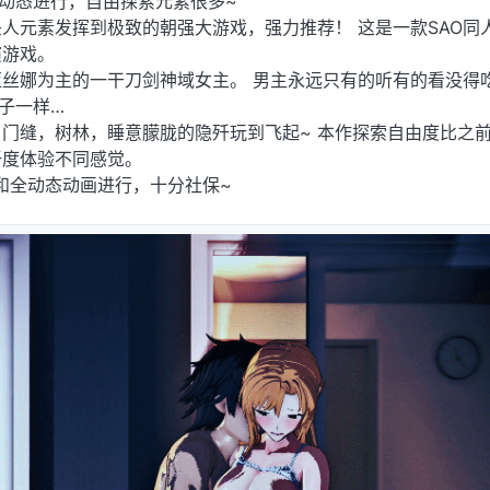
动态进行，自由探索元素很多~
人元素发挥到极致的朝强大游戏，强力推荐！ 这是一款SAO同
演游戏。
丝娜为主的一干刀剑神域女主。 男主永远只有的听有的看没得
子一样…
门缝，树林，睡意朦胧的隐歼玩到飞起~ 本作探索自由度比之
歼度体验不同感觉。
和全动态动画进行，十分社保~