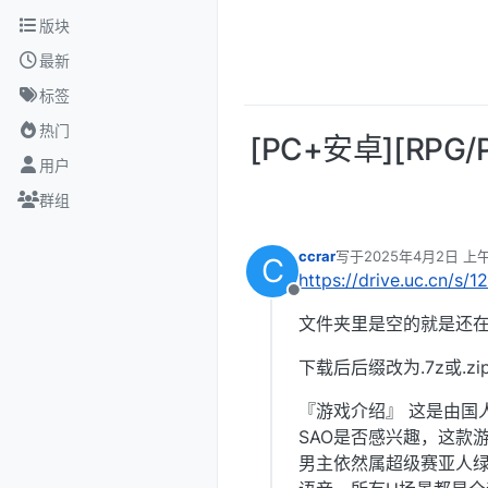
跳转至内容
版块
最新
标签
热门
[PC+安卓][RPG
用户
群组
ccrar
写于
2025年4月2日 上午1
C
最后由 编辑
https://drive.uc.cn/s/
离线
文件夹里是空的就是还在
下载后后缀改为.7z或.zi
『游戏介绍』 这是由国人
SAO是否感兴趣，这款
男主依然属超级赛亚人绿