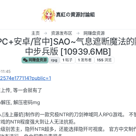
真紅の資源討論組
主页
资源发布区
网赚盘资源
/PC+安卓/官中]SAO~气息遮断魔法的陷阱
中步兵版 [10939.6MB]
网赚盘资源
rpg
1
帖子
1
发布者
155
浏览
1:45
122574e177114?public=1
上传, 等一会就有了
p解压, 解压密码mg
[浅上藤奶]制作的一款究极NTR的刀剑神域同人RPG游戏。 不
游戏的NTR程度强大到让人无法抗拒。
级别苦主，隐歼NTR超多，还能选择隐歼可视度。 官方中文制