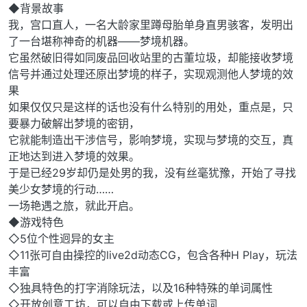
◆背景故事
我，宫口直人，一名大龄家里蹲母胎单身直男骇客，发明出
了一台堪称神奇的机器——梦境机器。
它虽然破旧得如同废品回收站里的古董垃圾，却能接收梦境
信号并通过处理还原出梦境的样子，实现观测他人梦境的效
果
如果仅仅只是这样的话也没有什么特别的用处，重点是，只
要暴力破解出梦境的密钥，
它就能制造出干涉信号，影响梦境，实现与梦境的交互，真
正地达到进入梦境的效果。
于是已经29岁却仍是处男的我，没有丝毫犹豫，开始了寻找
美少女梦境的行动……
一场艳遇之旅，就此开启。
◆游戏特色
◇5位个性迥异的女主
◇11张可自由操控的live2d动态CG，包含各种H Play，玩法
丰富
◇独具特色的打字消除玩法，以及16种特殊的单词属性
◇开放创意工坊，可以自由下载或上传单词