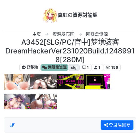
跳转至内容
真紅の資源討論組
主页
资源发布区
网赚盘资源
A3452[SLG/PC/官中]梦境骇客
DreamHackerVer231020Build.1248991
8[280M]
已移动
网赚盘资源
slg
1
1
156
登录后回复