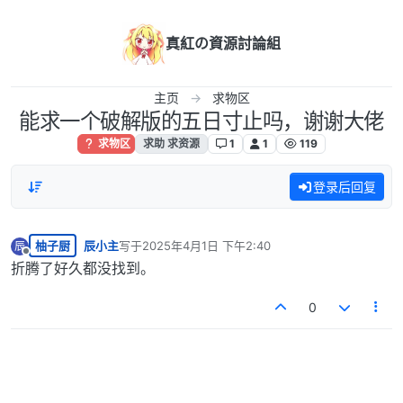
跳转至内容
真紅の資源討論組
主页
求物区
能求一个破解版的五日寸止吗，谢谢大佬
求物区
求助 求资源
1
1
119
登录后回复
柚子厨
辰小主
写于
2025年4月1日 下午2:40
辰
最后由 编辑
离线
折腾了好久都没找到。
0