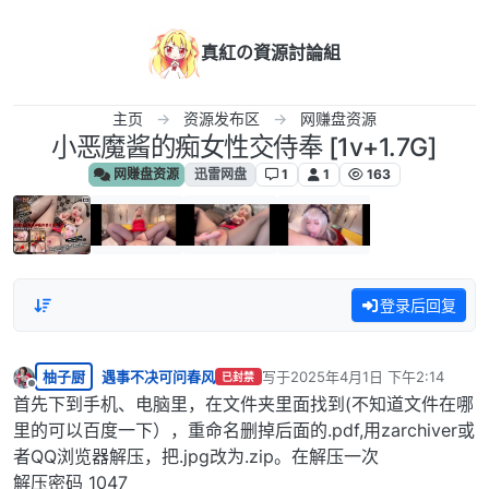
跳转至内容
真紅の資源討論組
主页
资源发布区
网赚盘资源
小恶魔酱的痴女性交侍奉 [1v+1.7G]
网赚盘资源
迅雷网盘
1
1
163
登录后回复
柚子厨
遇事不决可问春风
写于
2025年4月1日 下午2:14
已封禁
最后由 编辑
离线
首先下到手机、电脑里，在文件夹里面找到(不知道文件在哪
里的可以百度一下），重命名删掉后面的.pdf,用zarchiver或
者QQ浏览器解压，把.jpg改为.zip。在解压一次
解压密码 1047