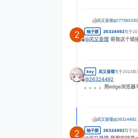
风又音理
@
177390330
https://acg
柚子厨
26324492
写于
20
2
最后由
@
风又音理
哥我这个链
离线
key
风又音理
写于
2024年
最后由 编辑
@
26324492
离线
。。。。用edge浏览
风又音理
@
26324492
。。。。用e
柚子厨
26324492
写于
20
2
最后由