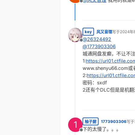
@
风又音理
我用的就是e
离线
key
风又音理
写于
2024年
最后由 编辑
@
26324492
离线
@
1773903306
城通网盘发癫，不让不
1:
https://url01.ctfile
www.shenyu66.co
2:
https://url01.ctfil
密码：sxdf
2还有个DLC但是是机翻
柚子厨
1773903306
写于
1
最后
下的太慢了。。。
离线