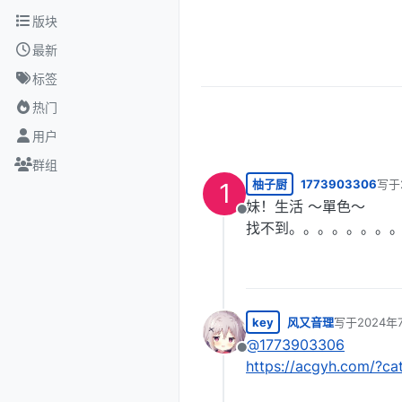
跳转至内容
版块
最新
标签
热门
用户
群组
柚子厨
1773903306
写于
1
最后由
妹！生活 ～單色～
离线
找不到。。。。。。。
key
风又音理
写于
2024年
最后由 编辑
@
1773903306
离线
https://acgyh.com/?