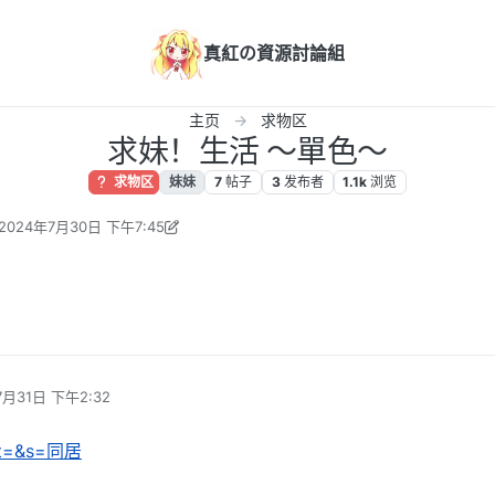
真紅の資源討論組
主页
求物区
求妹！生活 ～單色～
求物区
妹妹
7
帖子
3
发布者
1.1k
浏览
2024年7月30日 下午7:45
 1773903306 编辑
2024年7月30日 下午2:46
。
7月31日 下午2:32
cat=&s=同居