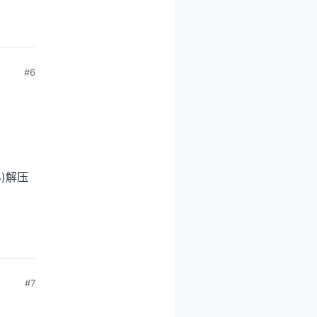
#6
4)解压
#7