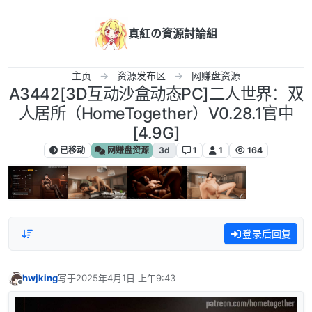
跳转至内容
真紅の資源討論組
主页
资源发布区
网赚盘资源
A3442[3D互动沙盒动态PC]二人世界：双
人居所（HomeTogether）V0.28.1官中
[4.9G]
已移动
网赚盘资源
3d
1
1
164
登录后回复
hwjking
写于
2025年4月1日 上午9:43
最后由 编辑
离线