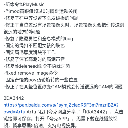
-新命令%PlayMusic
-当mod高跟值超过0时脚趾运动关闭
-修复了在中等设置下头发破损的问题
-修正了当位置没有场景摄像头时，场景摄像头会把你传送到
很远的地方的问题
-修复了隐藏男性和全息模式的bug
-固定的绳扣不匹配女孩的肤色
-固定眉毛厚度滑块不工作
-修复了深喉高潮时的高潮声音
-修复hidelehead命令不隐藏牙齿
-fixed remove image命令
-固定奇怪的pov凸轮旋转的一些位置
-修正了在某些位置改变CAM模式会传送很远的CAM的问题
BDA3442
https://pan.baidu.com/s/1symjZciadR5F3m7mzrlB2A?
pwd=Artu
Artu "我用夸克网盘分享了「KKA3442」，点击
链接即可保存。打开「夸克APP」，无需下载在线播放视
频，畅享原画5倍速，支持电视投屏。