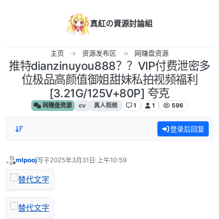
跳转至内容
真紅の資源討論組
主页
资源发布区
网赚盘资源
推特dianzinuyou888？？VIP付费泄密多
位极品高颜值御姐甜妹私拍视频福利
[3.21G/125V+80P] 夸克
网赚盘资源
cv
真人视频
1
1
596
登录后回复
mlpooj
写于
2025年3月31日 上午10:59
最后由 编辑
离线