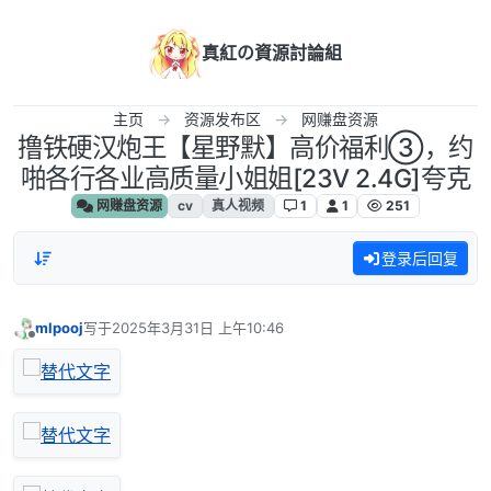
跳转至内容
真紅の資源討論組
主页
资源发布区
网赚盘资源
撸铁硬汉炮王【星野默】高价福利③，约
啪各行各业高质量小姐姐[23V 2.4G]夸克
网赚盘资源
cv
真人视频
1
1
251
登录后回复
mlpooj
写于
2025年3月31日 上午10:46
最后由 编辑
离线