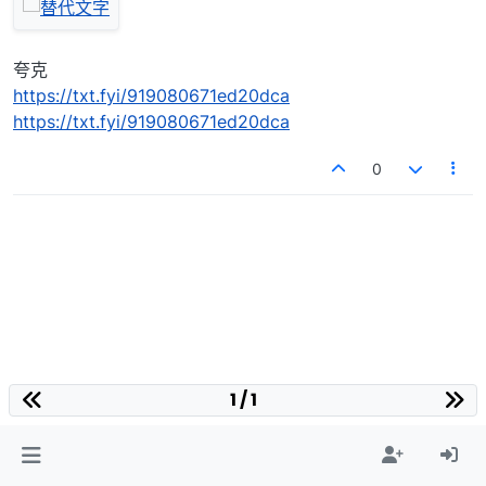
夸克
https://txt.fyi/919080671ed20dca
https://txt.fyi/919080671ed20dca
0
1 / 1