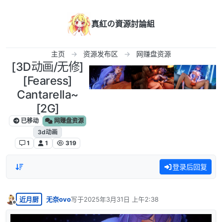
跳转至内容
真紅の資源討論組
主页
资源发布区
网赚盘资源
[3D动画/无修]
[Fearess]
Cantarella~
[2G]
已移动
网赚盘资源
3d动画
1
1
319
登录后回复
近月厨
无奈ovo
写于
2025年3月31日 上午2:38
最后由 编辑
离线