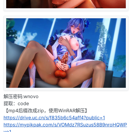
解压密码:wnovo
提取：code
【mp4后缀改成zip，使用WinRAR解压】
https://drive.uc.cn/s/f835b6c54aff4?public=1
https://mypikpak.com/s/VOMdz7RSuzus58B9nroHQWP
yo1