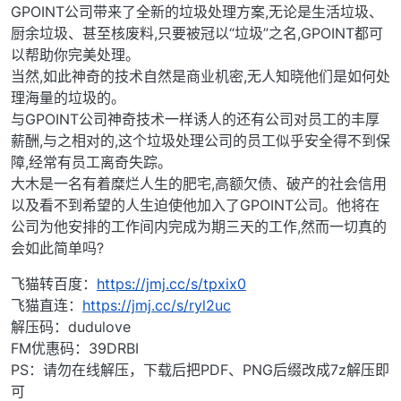
GPOINT公司带来了全新的垃圾处理方案,无论是生活垃圾、
厨余垃圾、甚至核废料,只要被冠以“垃圾”之名,GPOINT都可
以帮助你完美处理。
当然,如此神奇的技术自然是商业机密,无人知晓他们是如何处
理海量的垃圾的。
与GPOINT公司神奇技术一样诱人的还有公司对员工的丰厚
薪酬,与之相对的,这个垃圾处理公司的员工似乎安全得不到保
障,经常有员工离奇失踪。
大木是一名有着糜烂人生的肥宅,高额欠债、破产的社会信用
以及看不到希望的人生迫使他加入了GPOINT公司。他将在
公司为他安排的工作间内完成为期三天的工作,然而一切真的
会如此简单吗?
飞猫转百度：
https://jmj.cc/s/tpxix0
飞猫直连：
https://jmj.cc/s/ryl2uc
解压码：dudulove
FM优惠码：39DRBI
PS：请勿在线解压，下载后把PDF、PNG后缀改成7z解压即
可