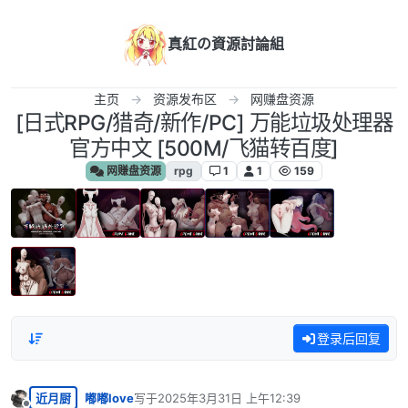
跳转至内容
真紅の資源討論組
主页
资源发布区
网赚盘资源
[日式RPG/猎奇/新作/PC] 万能垃圾处理器
官方中文 [500M/飞猫转百度]
网赚盘资源
rpg
1
1
159
登录后回复
近月厨
嘟嘟love
写于
2025年3月31日 上午12:39
最后由 编辑