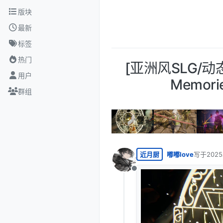
跳转至内容
版块
最新
标签
热门
[亚洲风SLG/动态]
用户
Memor
群组
近月厨
嘟嘟love
写于
202
最后由 编
离线