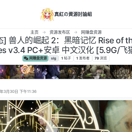
真紅の資源討論組
主页
资源发布区
网赚盘资源
 兽人的崛起 2：黑暗记忆 Rise of the
ies v3.4 PC+安卓 中文汉化 [5.9G/
网赚盘资源
slg
1
帖子
1
发布者
79
浏览
5年3月30日 下午11:36
辑