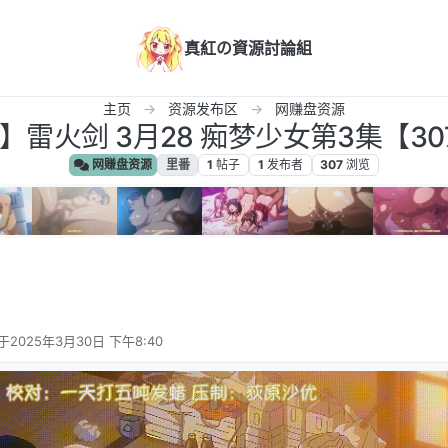
真紅の資源討論組
主页
资源发布区
网赚盘资源
】雷火剑 3月28 痴梦少女第3集【30
网赚盘资源
里番
1
帖子
1
发布者
307
浏览
于
2025年3月30日 下午8:40
后由 编辑