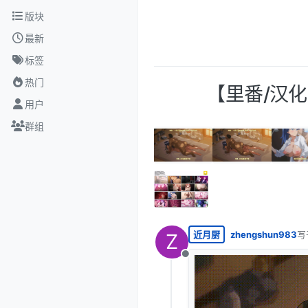
跳转至内容
版块
最新
标签
热门
【里番/汉化
用户
群组
近月厨
zhengshun983
写
Z
最
离线