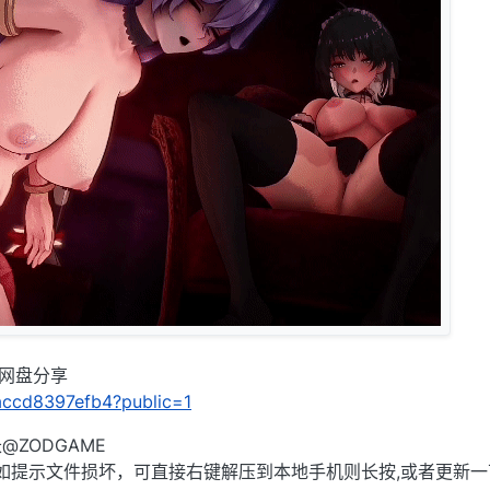
C网盘分享
/8accd8397efb4?public=1
ZODGAME
),如提示文件损坏，可直接右键解压到本地手机则长按,或者更新一