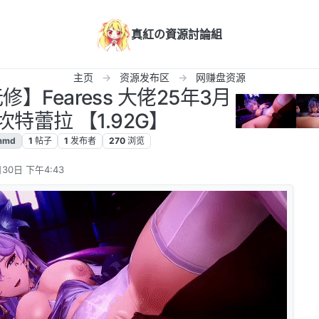
真紅の資源討論組
主页
资源发布区
网赚盘资源
修】Fearess 大佬25年3月
坎特蕾拉 【1.92G】
mmd
1
帖子
1
发布者
270
浏览
30日 下午4:43