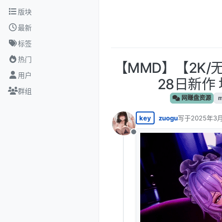
跳转至内容
版块
最新
标签
热门
【MMD】【2K/无
用户
28日新作 
群组
网赚盘资源
key
zuogu
写于
2025年3月
最后由 编辑
离线