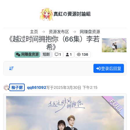
跳转至内容
真紅の資源討論組
主页
资源发布区
网赚盘资源
《越过时间拥抱你（66集）李若
希》
网赚盘资源
短剧
1
1
136
登录后回复
柚子厨
qq861092
写于
2025年3月30日 下午2:15
最后由 编辑
离线