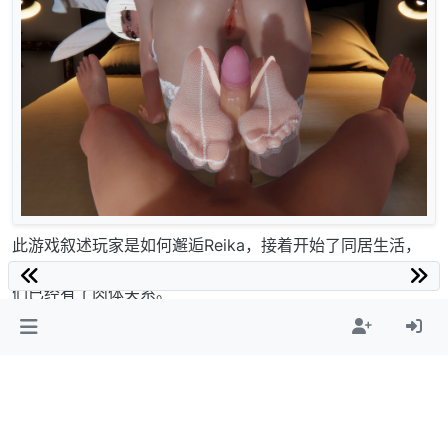
此游戏叙述玩家是如何邂逅Reika，接着开始了同居生活，
在性爱满足Reika之前，她是不会答应和你交往的，就算你
们已经有了肉体关系。
Reika有生理期、危险期和性欲，若是在危险期没做好安全
措施，Reika是会怀孕的。
Ver1.5.0
[动画]●新增 动画 x 10 (房间背后位)
●新增 开场动画 x 1