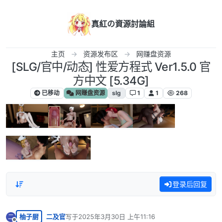
跳转至内容
真紅の資源討論組
主页
资源发布区
网赚盘资源
[SLG/官中/动态] 性爱方程式 Ver1.5.0 官
方中文 [5.34G]
已移动
网赚盘资源
slg
1
1
268
登录后回复
柚子厨
二及官
写于
2025年3月30日 上午11:16
二
最后由 编辑