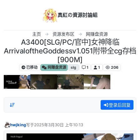
跳转至内容
真紅の資源討論組
主页
资源发布区
网赚盘资源
A3400[SLG/PC/官中]女神降临
ArrivaloftheGoddessv1.051附带全cg存档
[900M]
已移动
网赚盘资源
slg
1
1
206
登录后回复
hwjking
写于
2025年3月30日 上午10:13
最后由 编辑
离线