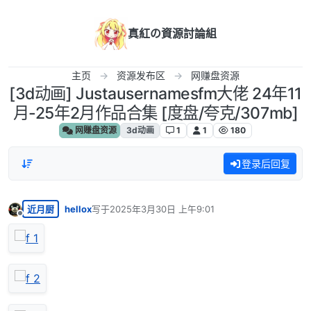
跳转至内容
真紅の資源討論組
主页
资源发布区
网赚盘资源
[3d动画] Justausernamesfm大佬 24年11
月-25年2月作品合集 [度盘/夸克/307mb]
网赚盘资源
3d动画
1
1
180
登录后回复
近月厨
hellox
写于
2025年3月30日 上午9:01
最后由 编辑
离线