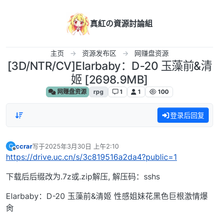
跳转至内容
真紅の資源討論組
主页
资源发布区
网赚盘资源
[3D/NTR/CV]Elarbaby：D-20 玉藻前&清
姬 [2698.9MB]
网赚盘资源
rpg
1
1
100
登录后回复
ccrar
写于
2025年3月30日 上午2:10
C
最后由 编辑
离线
https://drive.uc.cn/s/3c819516a2da4?public=1
下载后后缀改为.7z或.zip解压, 解压码：sshs
Elarbaby：D-20 玉藻前&清姬 性感姐妹花黑色巨根激情爆
肏