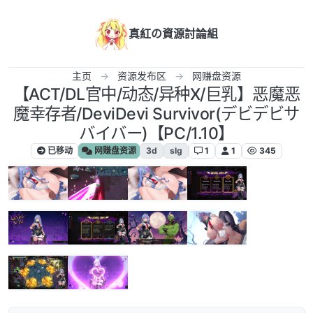
跳转至内容
真紅の資源討論組
主页
资源发布区
网赚盘资源
【ACT/DL官中/动态/异种X/巨乳】恶魔恶
魔幸存者/DeviDevi Survivor(デビデビサ
バイバー)【PC/1.10】
已移动
网赚盘资源
3d
slg
1
1
345