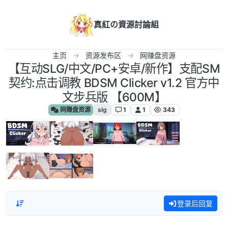
跳转至内容
真紅の資源討論組
主页
资源发布区
网赚盘资源
【互动SLG/中文/PC+安卓/新作】支配SM
契约:点击调教 BDSM Clicker v1.2 官方中
文步兵版 【600M】
网赚盘资源
slg
1
1
343
登录后回复