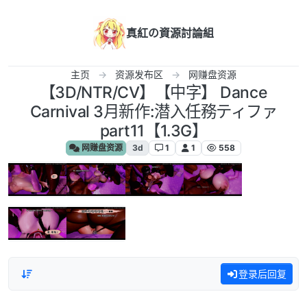
跳转至内容
真紅の資源討論組
主页
资源发布区
网赚盘资源
【3D/NTR/CV】【中字】 Dance
Carnival 3月新作:潜入任務ティファ
part11【1.3G】
网赚盘资源
3d
1
1
558
登录后回复